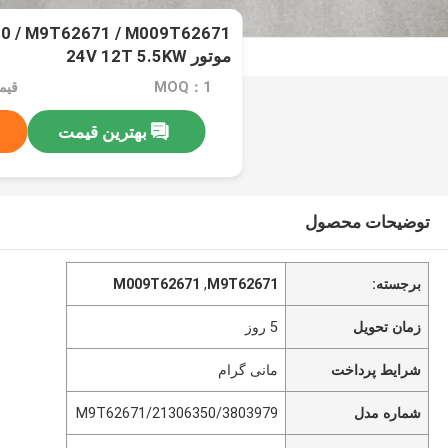
موتور 24V 12T 5.5KW
MOQ：1
قیمت
بهترین قیمت
توضیحات محصول
برجسته:
M9T62671
,
M009T62671
زمان تحویل
5 روز
شرایط پرداخت
مانی گرام
شماره مدل
3803979/M9T62671/21306350