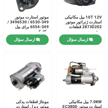
درباره ما
10T 12V بیل مکانیکی
موتور استارت موتور
استارت ژنراتور موتور
349-6530 / 3496530 /
2873D202 قطعات
349-6554 برای بیل
تور کارخانه
موتور
مکانیکی
ارسال سؤال
ارسال سؤال
کنترل کیفیت
با ما تماس بگیرید
اخبار
درخواست نقل قول
7.0KW بیل مکانیکی
مونتاژ قطعات یدکی
قطعات یدکی بیل مکانیکی
استارت موتور EC380D
موتور دیزل استارت