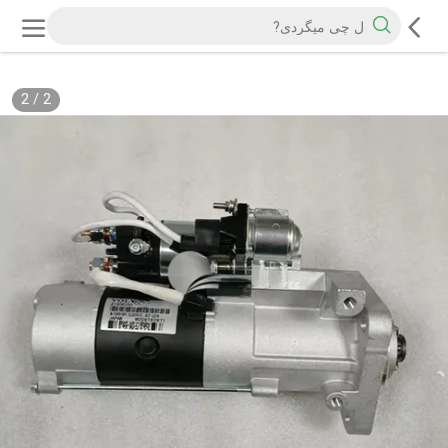
2
/
2