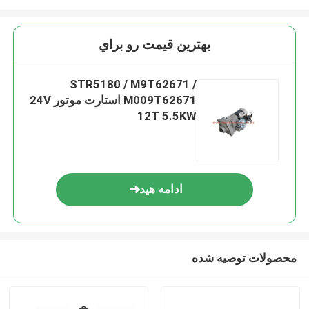
بهترين قيمت رو براي
STR5180 / M9T62671 /
M009T62671 استارت موتور 24V
12T 5.5KW
ادامه هید
محصولات توصیه شده