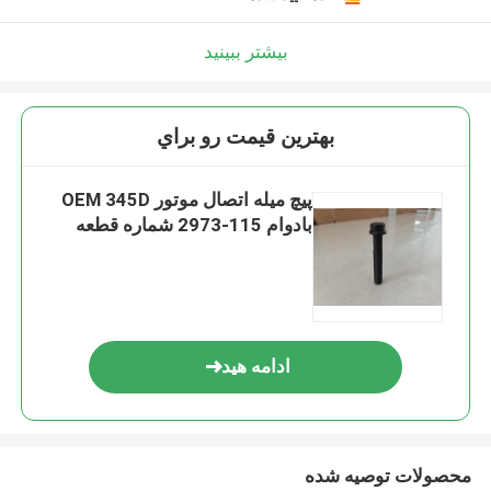
بیشتر ببینید
بهترين قيمت رو براي
پیچ میله اتصال موتور OEM 345D
بادوام 115-2973 شماره قطعه
ادامه هید
محصولات توصیه شده