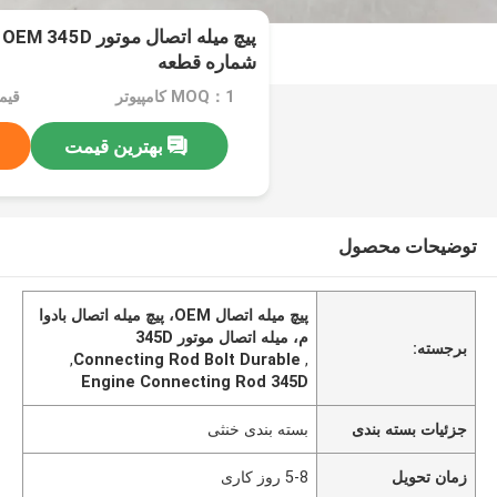
شماره قطعه
MOQ：1 کامپیوتر
قیمت：
بهترین قیمت
توضیحات محصول
پیچ میله اتصال OEM، پیچ میله اتصال بادوا
م، میله اتصال موتور 345D
برجسته:
,
Connecting Rod Bolt Durable
,
Engine Connecting Rod 345D
جزئیات بسته بندی
بسته بندی خنثی
زمان تحویل
5-8 روز کاری