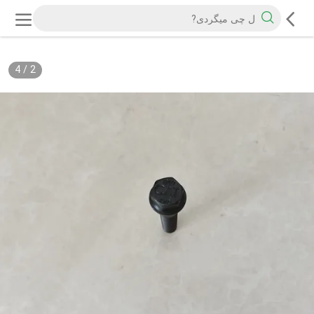
4
/
2