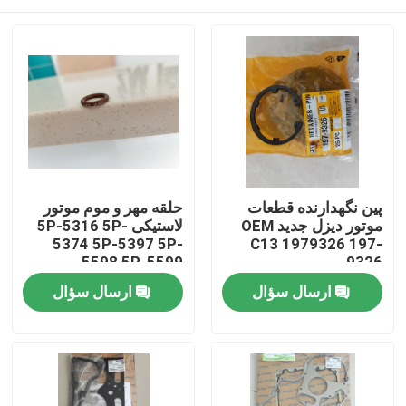
پین نگهدارنده قطعات
حلقه مهر و موم موتور
موتور دیزل جدید OEM
لاستیکی 5P-5316 5P-
5374 5P-5397 5P-
C13 1979326 197-
5598 5P-5599
9326
صفحه اصلی
ارسال سؤال
ارسال سؤال
محصولات
فیلم های