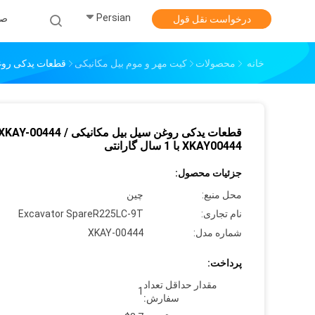
Persian
صف
درخواست نقل قول
خانه
محصولات
کیت مهر و موم بیل مکانیکی
قطعات یدکی روغن سیل بیل مکانیکی
قطعات یدکی روغن سیل بیل مکانیکی XKAY-00444 
XKAY00444 با 1 سال گارانتی
جزئیات محصول:
محل منبع:
چین
نام تجاری:
Excavator SpareR225LC-9T
شماره مدل:
XKAY-00444
پرداخت:
مقدار حداقل تعداد
1
سفارش: