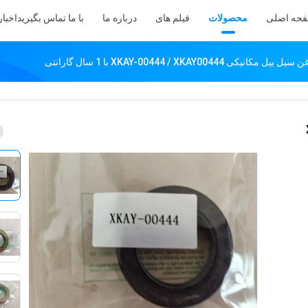
حه اصلی
محصولات
فیلم های
درباره ما
با ما تماس بگیرید
اخبار
 XKAY-00444 / XKAY00444 با 1 سال گارانتی
/