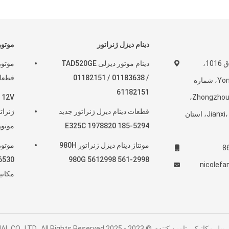
دینام دیزل ژنراتور
موتور
آدرس شرکت: اتاق 1016،
دینام موتور دیزلی TAD520GE
01182151 / 01183638 /
قطعات موتو
ساختمان Yongbang، شماره
61182151
225، جاده غربی Zhongzhou،
قطعات دینام دیزل ژنراتور جدید
منطقه Jianxi، Luoyang، استان
E325C 1978820 185-5294
موتور
مونتاژ دینام دیزل ژنراتور 980H
8
980G 5612998 561-2998
nicolef
مکانی
202 HENAN ZONGHE INDUSTRIAL CO., LTD.. All Rights Reserved.