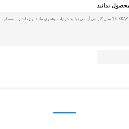
محصول بدانید
قطعات یدکی روغن سیل بیل مکانیکی XKAY-00444 / XKAY00444 با 1 سال گارانتی آیا می توانید جزئیات بیشتری مانند نوع ، اندازه ، مقدار