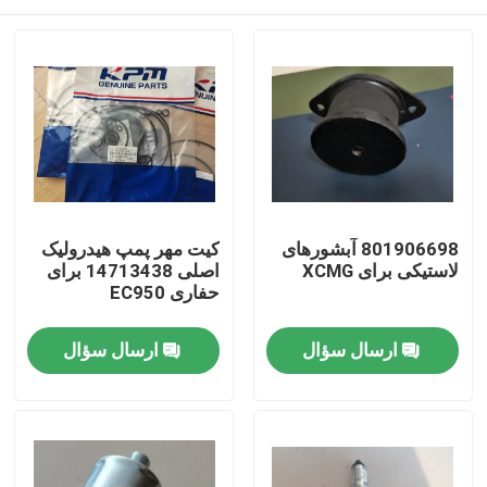
801906698 آبشورهای
کیت مهر پمپ هیدرولیک
لاستیکی برای XCMG
اصلی 14713438 برای
حفاری EC950
صفحه اصلی
ارسال سؤال
ارسال سؤال
محصولات
فیلم های