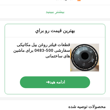
بیشتر ببینید
بهترين قيمت رو براي
قطعات فیلتر روغن بیل مکانیکی
سفارشی 500-0483 برای ماشین
های ساختمانی
ادامه هید
محصولات توصیه شده