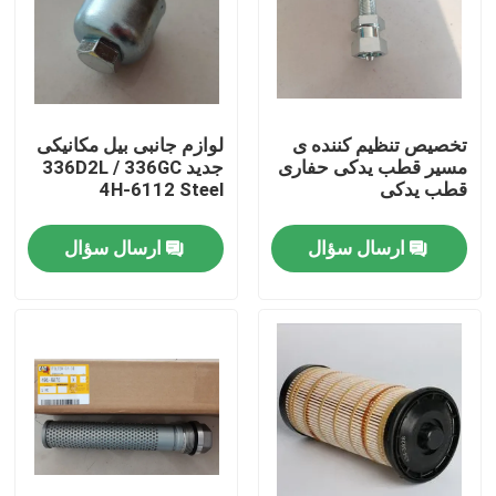
درباره ما
تور کارخانه
تخصیص تنظیم کننده ی
لوازم جانبی بیل مکانیکی
مسیر قطب یدکی حفاری
جدید 336D2L / 336GC
قطب یدکی
4H-6112 Steel
کنترل کیفیت
ارسال سؤال
ارسال سؤال
با ما تماس بگیرید
اخبار
درخواست نقل قول
قطعات یدکی بیل مکانیکی