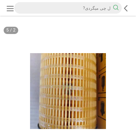
5
/
2