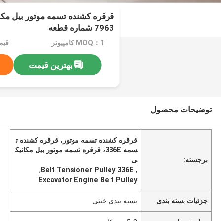
7963 شماره قطعه
MOQ：1 کامپیوتر
قیمت：0
بهترین قیمت
توضیحات محصول
قرقره کشنده تسمه موتور، قرقره کشنده ت
سمه 336E، قرقره تسمه موتور بیل مکانیک
برجسته:
ی
,
Belt Tensioner Pulley 336E
,
Excavator Engine Belt Pulley
جزئیات بسته بندی
بسته بندی خنثی