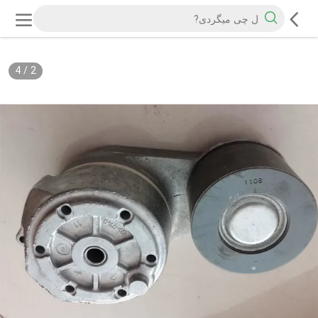
4
/
2