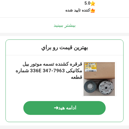
5.0
کننده تایید شده
بیشتر ببینید
بهترين قيمت رو براي
قرقره کشنده تسمه موتور بیل
مکانیکی 336E 347-7963 شماره
قطعه
ادامه هید