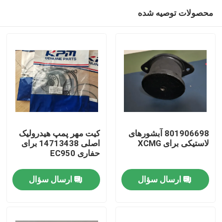
محصولات توصیه شده
801906698 آبشورهای
کیت مهر پمپ هیدرولیک
لاستیکی برای XCMG
اصلی 14713438 برای
حفاری EC950
صفحه اصلی
ارسال سؤال
ارسال سؤال
محصولات
فیلم های