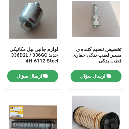
درباره ما
تور کارخانه
تخصیص تنظیم کننده ی
لوازم جانبی بیل مکانیکی
کنترل کیفیت
مسیر قطب یدکی حفاری
جدید 336D2L / 336GC
قطب یدکی
4H-6112 Steel
با ما تماس بگیرید
ارسال سؤال
ارسال سؤال
اخبار
درخواست نقل قول
قطعات یدکی بیل مکانیکی