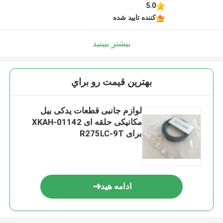
5.0
کننده تایید شده
بیشتر ببینید
بهترين قيمت رو براي
لوازم جانبی قطعات یدکی بیل
مکانیکی حلقه ای XKAH-01142
برای R275LC-9T
ادامه هید