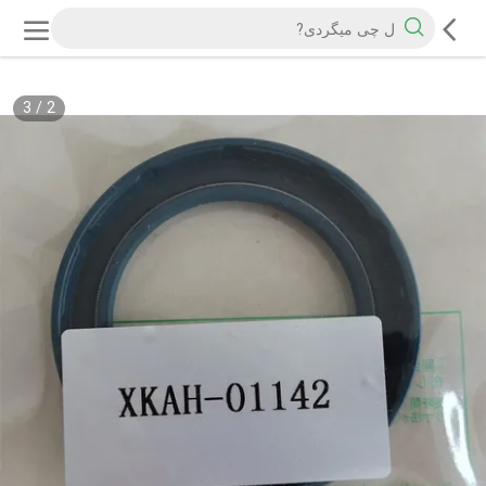
3
/
2