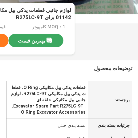
01142 برای R275LC-9T
MOQ：1 کامپیوتر
قیمت：
بهترین قیمت
توضیحات محصول
قطعات یدکی بیل مکانیکی O Ring، قطعا
ت یدکی بیل مکانیکی R275LC-9T، لوازم
برجسته:
جانبی بیل مکانیکی حلقه ای
,
Excavator Spare Part R275LC-9T
,
O Ring Excavator Accessories
جزئیات بسته بندی
بسته بندی خنثی