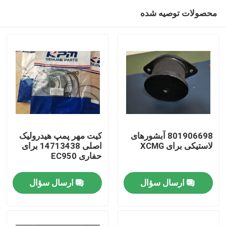
محصولات توصیه شده
801906698 آبشورهای
کیت مهر پمپ هیدرولیک
لاستیکی برای XCMG
اصلی 14713438 برای
حفاری EC950
صفحه اصلی
ارسال سؤال
ارسال سؤال
محصولات
فیلم های