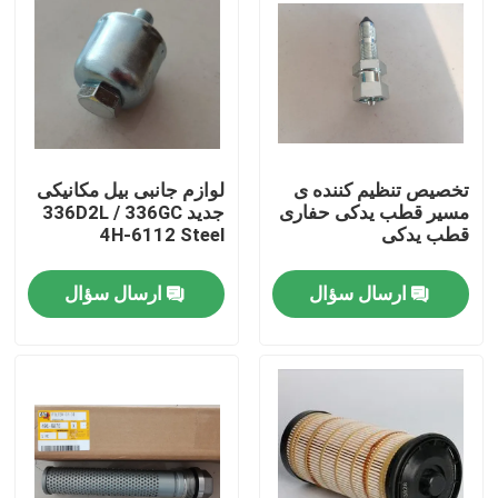
درباره ما
تور کارخانه
تخصیص تنظیم کننده ی
لوازم جانبی بیل مکانیکی
کنترل کیفیت
مسیر قطب یدکی حفاری
جدید 336D2L / 336GC
قطب یدکی
4H-6112 Steel
با ما تماس بگیرید
ارسال سؤال
ارسال سؤال
اخبار
درخواست نقل قول
قطعات یدکی بیل مکانیکی